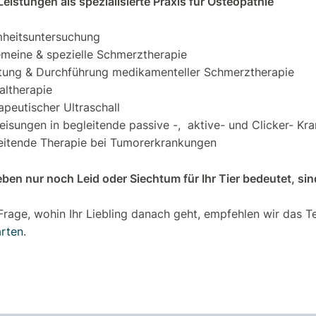
eistungen als spezialisierte Praxis für Osteopathie
heitsuntersuchung
emeine & spezielle Schmerztherapie
tung & Durchführung medikamenteller Schmerztherapie
altherapie
apeutischer Ultraschall
eisungen in begleitende passive -, aktive- und Clicker- K
eitende Therapie bei Tumorerkrankungen
en nur noch Leid oder Siechtum für Ihr Tier bedeutet, sind
 Frage, wohin Ihr Liebling danach geht, empfehlen wir das
rten
.