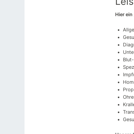
Lei
Hier ei
Allg
Gesu
Diag
Unte
Blut
Spez
Impf
Homö
Prop
Ohre
Kral
Tran
Gesu