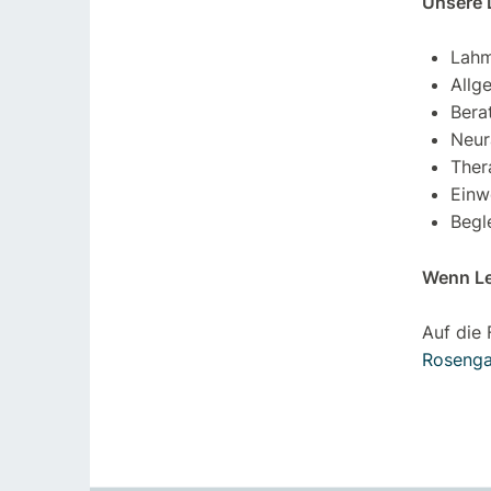
Unsere L
Lahm
Allg
Bera
Neur
Ther
Einw
Begl
Wenn Leb
Auf die
Rosenga