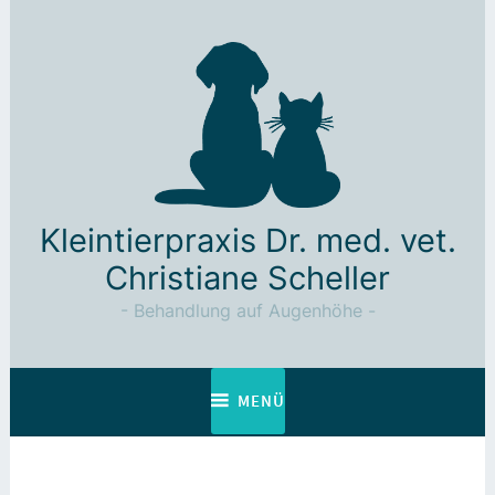
Zum
Inhalt
springen
Kleintierpraxis Dr. med. vet.
Christiane Scheller
Behandlung auf Augenhöhe
MENÜ